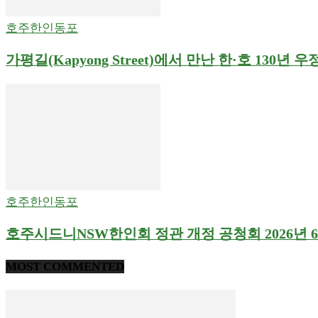
호주한인동포
가평길(Kapyong Street)에서 만난 한·호 130년 우
호주한인동포
호주시드니NSW한인회 정관 개정 공청회 2026년 6
MOST COMMENTED