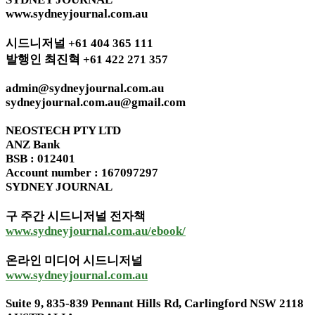
www.sydneyjournal.com.au
시드니저널 +61 404 365 111
발행인 최진혁 +61 422 271 357
admin@sydneyjournal.com.au
sydneyjournal.com.au@gmail.com
NEOSTECH PTY LTD
ANZ Bank
BSB : 012401
Account number : 167097297
SYDNEY JOURNAL
구 주간 시드니저널 전자책
www.sydneyjournal.com.au/ebook/
온라인 미디어 시드니저널
www.sydneyjournal.com.au
Suite 9, 835-839 Pennant Hills Rd, Carlingford NSW 2118