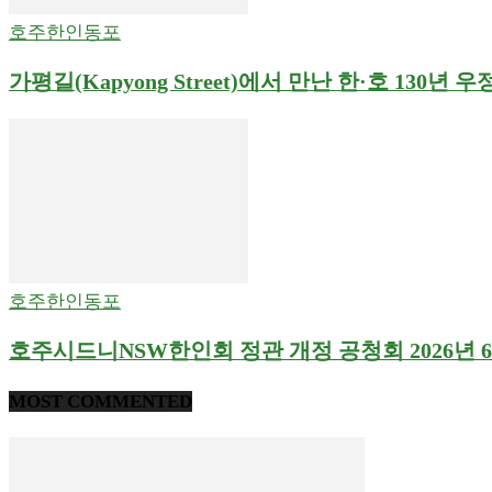
호주한인동포
가평길(Kapyong Street)에서 만난 한·호 130년 우
호주한인동포
호주시드니NSW한인회 정관 개정 공청회 2026년 6
MOST COMMENTED