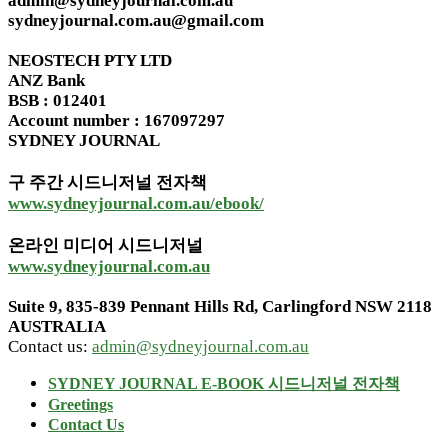
admin@sydneyjournal.com.au
sydneyjournal.com.au@gmail.com
NEOSTECH PTY LTD
ANZ Bank
BSB : 012401
Account number : 167097297
SYDNEY JOURNAL
구 주간 시드니저널 전자책
www.sydneyjournal.com.au/ebook/
온라인 미디어 시드니저널
www.sydneyjournal.com.au
Suite 9, 835-839 Pennant Hills Rd, Carlingford NSW 2118
AUSTRALIA
Contact us:
admin@sydneyjournal.com.au
SYDNEY JOURNAL E-BOOK 시드니저널 전자책
Greetings
Contact Us