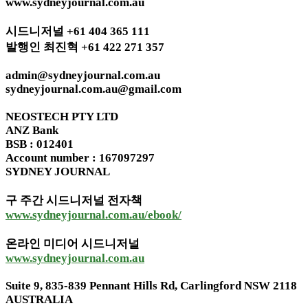
www.sydneyjournal.com.au
시드니저널 +61 404 365 111
발행인 최진혁 +61 422 271 357
admin@sydneyjournal.com.au
sydneyjournal.com.au@gmail.com
NEOSTECH PTY LTD
ANZ Bank
BSB : 012401
Account number : 167097297
SYDNEY JOURNAL
구 주간 시드니저널 전자책
www.sydneyjournal.com.au/ebook/
온라인 미디어 시드니저널
www.sydneyjournal.com.au
Suite 9, 835-839 Pennant Hills Rd, Carlingford NSW 2118
AUSTRALIA