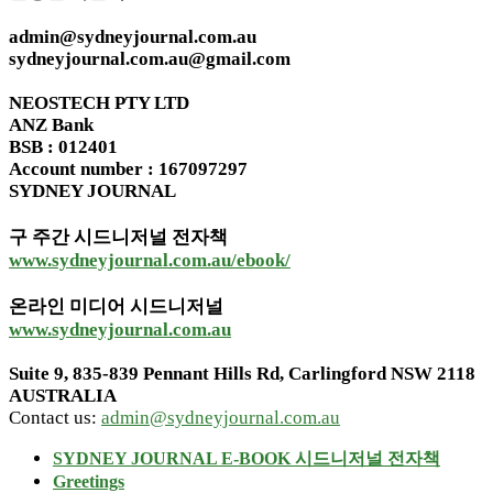
admin@sydneyjournal.com.au
sydneyjournal.com.au@gmail.com
NEOSTECH PTY LTD
ANZ Bank
BSB : 012401
Account number : 167097297
SYDNEY JOURNAL
구 주간 시드니저널 전자책
www.sydneyjournal.com.au/ebook/
온라인 미디어 시드니저널
www.sydneyjournal.com.au
Suite 9, 835-839 Pennant Hills Rd, Carlingford NSW 2118
AUSTRALIA
Contact us:
admin@sydneyjournal.com.au
SYDNEY JOURNAL E-BOOK 시드니저널 전자책
Greetings